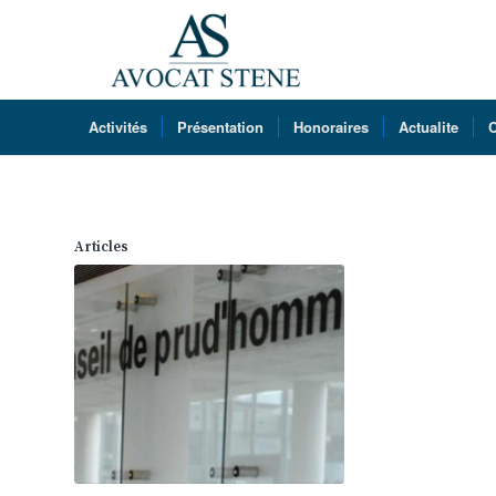
Activités
Présentation
Honoraires
Actualite
C
Articles